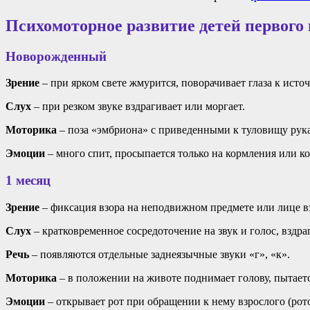
Психомоторное развитие детей первого 
Новорожденный
Зрение
– при ярком свете жмурится, поворачивает глаза к источ
Слух
– при резком звуке вздрагивает или моргает.
Моторика
– поза «эмбриона» с приведенными к туловищу рука
Эмоции
– много спит, просыпается только на кормления или к
1 месяц
Зрение
– фиксация взора на неподвижном предмете или лице вз
Слух
– кратковременное сосредоточение на звук и голос, вздра
Речь
– появляются отдельные заднеязычные звуки «г», «к».
Моторика
– в положении на животе поднимает голову, пытаетс
Эмоции
– открывает рот при обращении к нему взрослого (рот