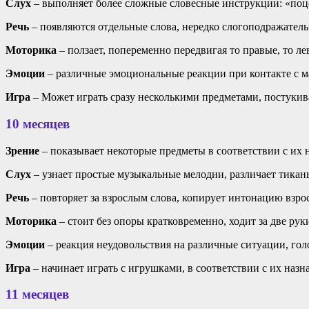
Слух
– выполняет более сложные словесные инструкции: «поце
Речь
– появляются отдельные слова, нередко слогоподражательн
Моторика
– ползает, попеременно передвигая то правые, то ле
Эмоции
– различные эмоциональные реакции при контакте с м
Игра
– Может играть сразу несколькими предметами, постуки
10 месяцев
Зрение
– показывает некоторые предметы в соответствии с их 
Слух
– узнает простые музыкальные мелодии, различает тикань
Речь
– повторяет за взрослым слова, копирует интонацию взро
Моторика
– стоит без опоры кратковременно, ходит за две рук
Эмоции
– реакция неудовольствия на различные ситуации, гол
Игра
– начинает играть с игрушками, в соответствии с их назн
11 месяцев