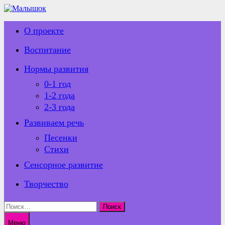
Перейти
к
содержимому
О проекте
Воспитание
Нормы развития
0-1 год
1-2 года
2-3 года
Развиваем речь
Песенки
Стихи
Сенсорное развитие
Творчество
Найти:
Меню