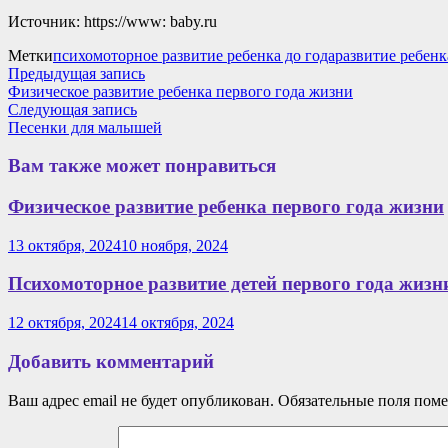
Источник: https://www: baby.ru
Метки
психомоторное развитие ребенка до года
развитие ребенк
Навигация
Предыдущая
Предыдущая запись
запись:
Физическое развитие ребенка первого года жизни
по
Следующая
Следующая запись
записям
запись:
Песенки для малышей
Вам также может понравиться
Физическое развитие ребенка первого года жизни
13 октября, 2024
10 ноября, 2024
Психомоторное развитие детей первого года жизн
12 октября, 2024
14 октября, 2024
Добавить комментарий
Ваш адрес email не будет опубликован.
Обязательные поля пом