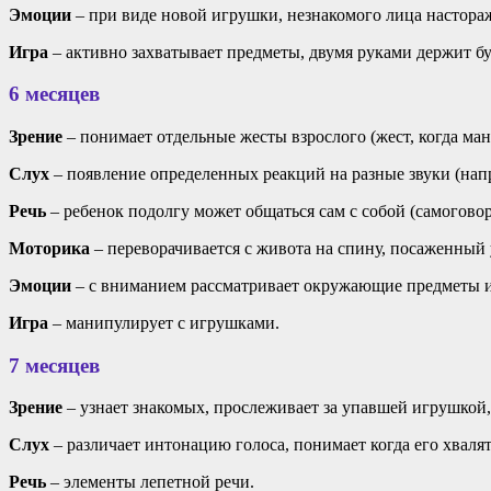
Эмоции
– при виде новой игрушки, незнакомого лица насторажи
Игра
– активно захватывает предметы, двумя руками держит б
6 месяцев
Зрение
– понимает отдельные жесты взрослого (жест, когда ман
Слух
– появление определенных реакций на разные звуки (напри
Речь
– ребенок подолгу может общаться сам с собой (самоговор
Моторика
– переворачивается с живота на спину, посаженный у
Эмоции
– с вниманием рассматривает окружающие предметы и 
Игра
– манипулирует с игрушками.
7 месяцев
Зрение
– узнает знакомых, прослеживает за упавшей игрушкой, 
Слух
– различает интонацию голоса, понимает когда его хвалят
Речь
– элементы лепетной речи.