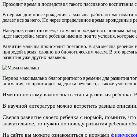
Проходит время и последствия такого пассивного воспитания 
В первые дни после рождения за малыша работают «автоматиче
делает все за него. Но через определенное время врожденные
Наверное, известно всем, что малыш рождается с полным набо
идет настройка мозга ребенка именно под те условия, которые
Развитие малыша происходит поэтапно. В два месяца ребенок н
природой время, словно по биологическим часам. В это время
развития уже других навыков.
Период максимально благоприятного времени для развития то
внимания, то происходит задержка речевого, а также умственн
Именно поэтому важно знать этапы развития ребенка. В
В научной литературе можно встретить разные описания
Сверяя развитие своего ребенка с нормой, помните, ч
значительное, то нужно по поводу развития ребенка об
На сайте вы можете ознакомиться с нормами
физическог