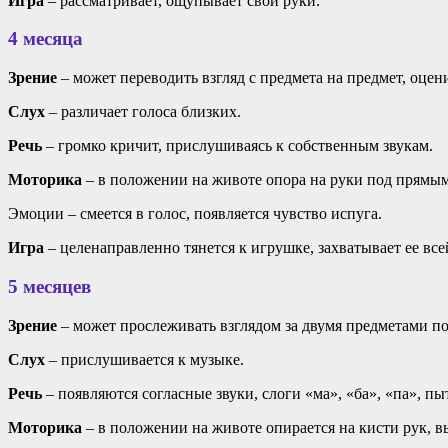
Игра
– рассматривает, ощупывает свои руки.
4 месяца
Зрение
– может переводить взгляд с предмета на предмет, оцен
Слух
– различает голоса близких.
Речь
– громко кричит, прислушиваясь к собственным звукам.
Моторика
– в положении на животе опора на руки под прямым 
Эмоции – смеется в голос, появляется чувство испуга.
Игра
– целенаправленно тянется к игрушке, захватывает ее все
5 месяцев
Зрение
– может прослеживать взглядом за двумя предметами п
Слух
– прислушивается к музыке.
Речь
– появляются согласные звуки, слоги «ма», «ба», «па», пы
Моторика
– в положении на животе опирается на кисти рук, в