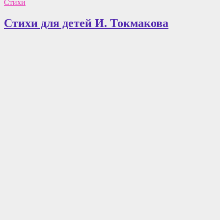
Агнии
Стихи
Барто.
Цикл
Стихи для детей И. Токмакова
«Игрушки»