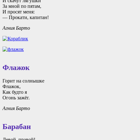
И скачут лягушки
За мной по пятам,
И просят меня:
— Прокати, капитан!
Агния Барто
Флажок
Горит на солнышке
Флажок,
Как будто я
Огонь зажёг.
Агния Барто
Барабан
Левой, правой!