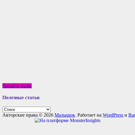
Стихи
Читайте далее
для
детей
Полезные статьи
И.
Токмакова
Полезные
статьи
Авторские права © 2026
Малышок
. Работает на
WordPress
и
Ba