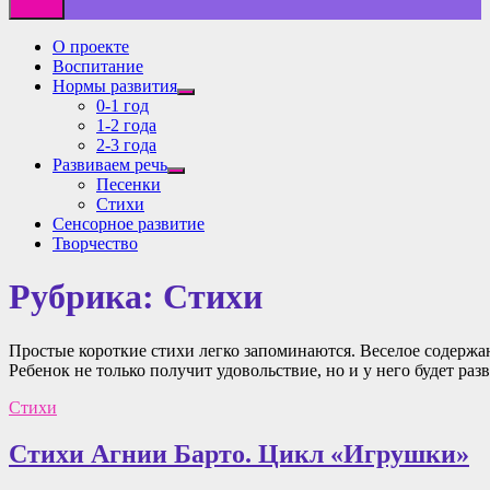
О проекте
Воспитание
Нормы развития
Показать
0-1 год
подменю
1-2 года
2-3 года
Развиваем речь
Показать
Песенки
подменю
Стихи
Сенсорное развитие
Творчество
Рубрика:
Стихи
Простые короткие стихи легко запоминаются. Веселое содержан
Ребенок не только получит удовольствие, но и у него будет раз
Стихи
Стихи Агнии Барто. Цикл «Игрушки»