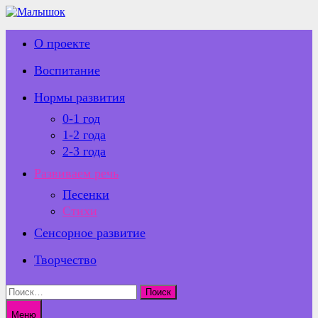
Перейти
к
содержимому
О проекте
Воспитание
Нормы развития
0-1 год
1-2 года
2-3 года
Развиваем речь
Песенки
Стихи
Сенсорное развитие
Творчество
Найти:
Меню