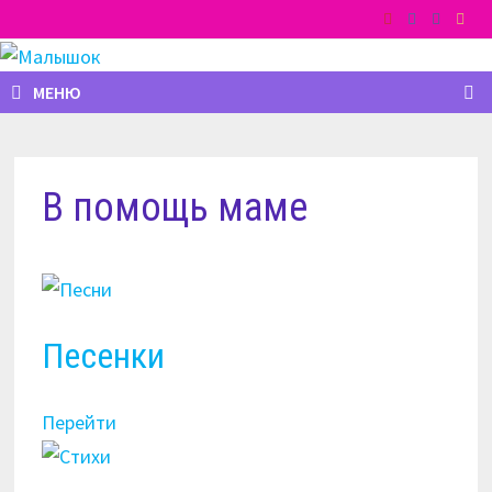
Перейти
к
содержимому
МЕНЮ
В помощь маме
Песенки
Перейти