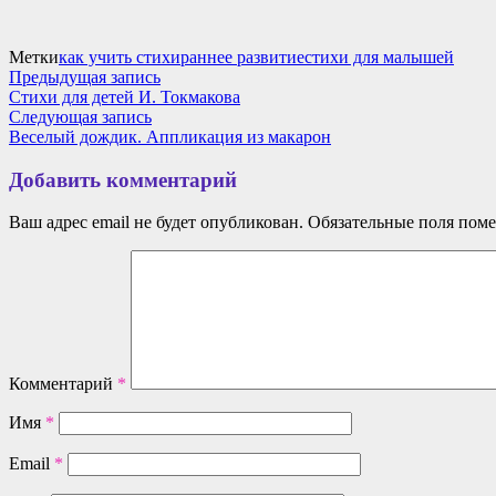
Метки
как учить стихи
раннее развитие
стихи для малышей
Навигация
Предыдущая
Предыдущая запись
запись:
Стихи для детей И. Токмакова
по
Следующая
Следующая запись
записям
запись:
Веселый дождик. Аппликация из макарон
Добавить комментарий
Ваш адрес email не будет опубликован.
Обязательные поля пом
Комментарий
*
Имя
*
Email
*