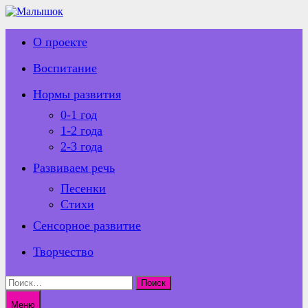
Перейти
к
содержимому
О проекте
Воспитание
Нормы развития
0-1 год
1-2 года
2-3 года
Развиваем речь
Песенки
Стихи
Сенсорное развитие
Творчество
Найти:
Меню