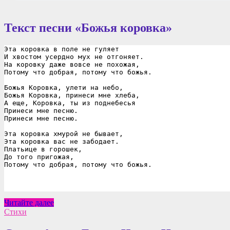
Текст песни «Божья коровка»
Эта коровка в поле не гуляет
И хвостом усердно мух не отгоняет.
На коровку даже вовсе не похожая,
Потому что добрая, потому что божья.
Божья Коровка, улети на небо,
Божья Коровка, принеси мне хлеба,
А еще, Коровка, ты из поднебесья
Принеси мне песню.
Принеси мне песню.
Эта коровка хмурой не бывает,
Эта коровка вас не забодает.
Платьице в горошек,
До того пригожая,
Потому что добрая, потому что божья.
Божья
Читайте далее
коровка
Стихи