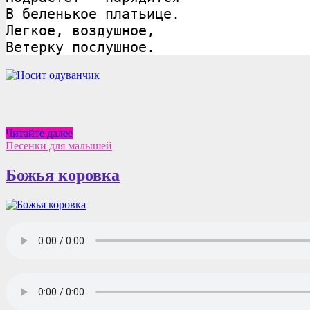
В беленькое платьице.
Легкое, воздушное,
Ветерку послушное.
Стихи
Читайте далее
о
Песенки для малышей
природе
для
Божья коровка
детей