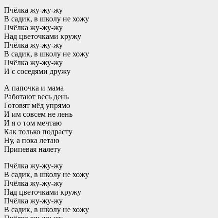
Пчёлка жу-жу-жу
В садик, в школу не хожу
Пчёлка жу-жу-жу
Над цветочками кружу
Пчёлка жу-жу-жу
В садик, в школу не хожу
Пчёлка жу-жу-жу
И с соседями дружу
А папочка и мама
Работают весь день
Готовят мёд упрямо
И им совсем не лень
И я о том мечтаю
Как только подрасту
Ну, а пока летаю
Припевая налету
Пчёлка жу-жу-жу
В садик, в школу не хожу
Пчёлка жу-жу-жу
Над цветочками кружу
Пчёлка жу-жу-жу
В садик, в школу не хожу