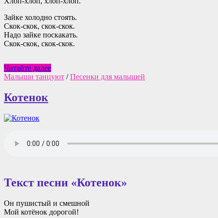
Хлоп-хлоп, хлоп-хлоп.
Зайке холодно стоять.
Скок-скок, скок-скок.
Надо зайке поскакать.
Скок-скок, скок-скок.
Зайка
Читайте далее
Малыши танцуют
/
Песенки для малышей
Котенок
Текст песни «Котенок»
Он пушистый и смешной
Мой котёнок дорогой!