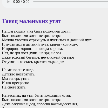
Танец маленьких утят
На шагающих утят быть похожими хотят,
Быть похожими хотят не зря, не зря.
Можно хвостик отряхнуть и пуститься в дальний путь
И пуститься в дальний путь, крича «кря-кря».
И природа хороша, и погода хороша,
Нет, не зря поет душа, не зря, не зря.
Даже толстый бегемот, неуклюжий бегемот
От утят не отстает, кряхтит «кря-кря»
На мгновенье надо
Детство возвратить.
Мы теперь утята,
И так прекрасно
На свете жить.
На веселых на утят быть похожими хотят,
Быть похожими хотят не зря, не зря.
Даже бабушка и дед, сбросив восемьдесят лет,