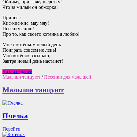
Обниму, приглажу шерстку!
Что за милый он обжорка!
Припев :
Кис-кис-кис, мяу мяу!
Песенку спою!
Про то, как своего котенка я люблю!
Мне с котёнком целый день
Поиграть совсем не лень!
Мой котёнок засыпает,
Завтра новый день настанет!
Котенок
Читайте далее
Малыши танцуют
/
Песенки для малышей
Малыши танцуют
Пчелка
Перейти