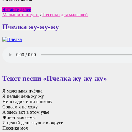
Утята
Читайте далее
Малыши танцуют
/
Песенки для малышей
Пчелка жу-жу-жу
Текст песни «Пчелка жу-жу-жу»
Я маленькая пчёлка
Я целый день жу-жу
Ни в садик и ни в школу
Совсем я не хожу
А здесь вот в этом улье
Живёт моя семья
И целый день звучит в округе
Песенка моя