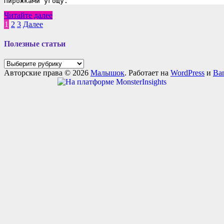
Пирожками угощу.
Я
Читайте далее
пеку,
Пагинация
1
2
3
Далее
пеку
записей
Полезные статьи
Полезные
статьи
Авторские права © 2026
Малышок
. Работает на
WordPress
и
Ba