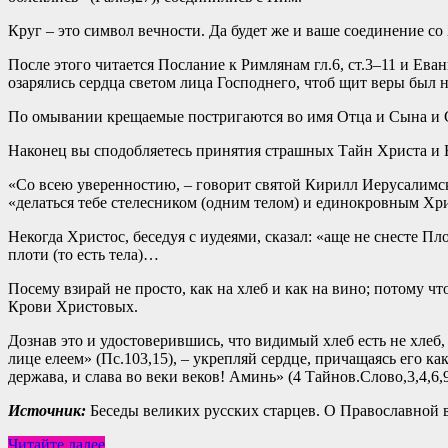
Круг – это символ вечности. Да будет же и ваше соединение со
После этого читается Послание к Римлянам гл.6, ст.3–11 и Ева
озарялись сердца светом лица Господнего, чтоб щит веры был 
По омывании крещаемые постригаются во имя Отца и Сына и Св
Наконец вы сподобляетесь принятия страшных Тайн Христа и 
«Со всею уверенностию, – говорит святой Кирилл Иерусалимски
«делаться тебе стелесником (одним телом) и единокровным Хр
Некогда Христос, беседуя с иудеями, сказал: «аще не снесте П
плоти (то есть тела)…
Посему взирай не просто, как на хлеб и как на вино; потому ч
Крови Христовых.
Дознав это и удостоверившись, что видимый хлеб есть не хлеб, 
лице елеем» (Пс.103,15), – укрепляй сердце, причащаясь его к
держава, и слава во веки веков! Аминь» (4 Тайнов.Слово,3,4,6,9
Источник:
Беседы великих русских старцев. О Православной в
О
Читайте далее