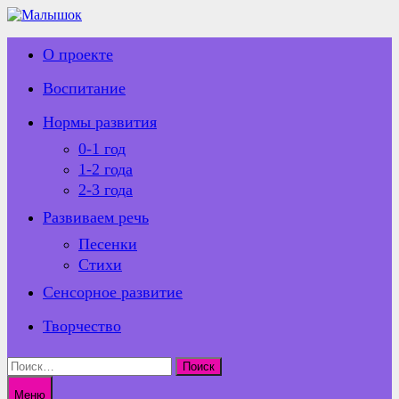
Перейти
к
содержимому
О проекте
Воспитание
Нормы развития
0-1 год
1-2 года
2-3 года
Развиваем речь
Песенки
Стихи
Сенсорное развитие
Творчество
Найти:
Меню