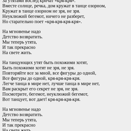
За утятами вослед кричат «кря-кря».
Вместе солнце, речка, дом кружат в танце озорном,
Кружат в танце озорном не зря, не зря.
Неуклюжий бегемот, ничего не разберет,
Но старательно поет «кря-кря-кря-кря».
На мгновенье надо
Детство возвратить.
Мы теперь утята,
И так прекрасно
На свете жить.
На танцующих утят быть похожими хотят,
Быть похожими хотят не зря, не зря.
Повторяйте все за мной, все фигуры до одной,
Все фигуры до одной, кря-кря-кря-кря.
Легче танца в мире нет, лучше танца в мире нет,
Вам раскрыт его секрет не зря, не зря.
Посмотрите, бегемот, неуклюжий бегемот,
Вот танцует, вот дает! кря-кря-кря-кря.
На мгновенье надо
Детство возвратить.
Мы теперь утята,
И так прекрасно
На свете жить.