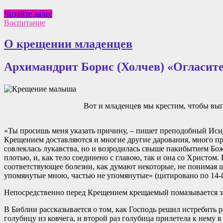
Стихи
Читайте далее
Агнии
Воспитание
Барто.
Цикл
О крещении младенцев
«Игрушки»
Архимандрит Борис (Холчев) «Огласит
Вот и младенцев мы крестим, чтобы выпо
«Ты просишь меня указать причину, – пишет преподобный Исидо
Крещением доставляются и многие другие дарования, много пр
совлеклась лукавства, но и возродилась свыше пакибытием Бо
плотью, и, как тело соединено с главою, так и она со Христом
соответствующее болезни, как думают некоторые, не понимая щ
упомянутые мною, частью не упомянутые» (цитировано по 14-й
Непосредственно перед Крещением крещаемый помазывается зак
В Библии рассказывается о том, как Господь решил истребить р
голубицу из ковчега, и второй раз голубица прилетела к нему 