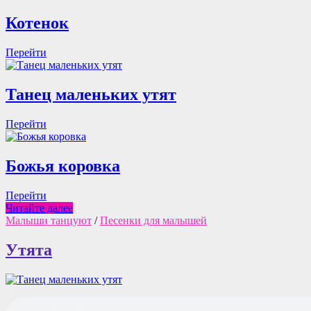
Котенок
Перейти
Танец маленьких утят
Перейти
Божья коровка
Перейти
Малыши
Читайте далее
танцуют
Малыши танцуют
/
Песенки для малышей
Утята